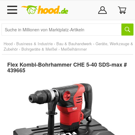
Hood
›
Business & Industrie
›
Bau & Bauhandwerk
›
Geräte, Werkzeuge &
Zubehör
›
Bohrgeräte & Meißel
›
Meißelhämmer
Flex Kombi-Bohrhammer CHE 5-40 SDS-max #
439665