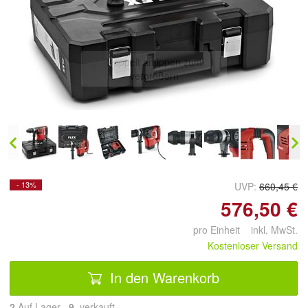
Doppelt antippen zum
vergrößern
- 13%
UVP:
660,45 €
576,50 €
pro Einheit inkl. MwSt.
Kostenloser Versand
In den Warenkorb
2
Auf Lager
9
 verkauft