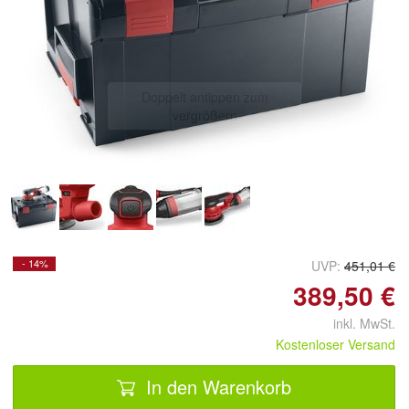
Doppelt antippen zum
vergrößern
- 14%
UVP:
451,01 €
389,50 €
inkl. MwSt.
Kostenloser Versand
In den Warenkorb