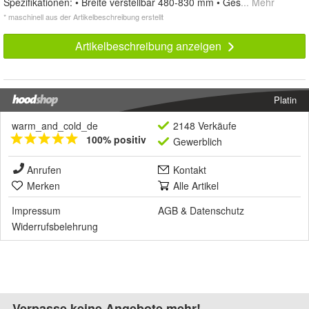
Spezifikationen: • Breite verstellbar 480-830 mm • Ges
... Mehr
* maschinell aus der Artikelbeschreibung erstellt
Artikelbeschreibung anzeigen
Platin
warm_and_cold_de
2148 Verkäufe
100% positiv
Gewerblich
Anrufen
Kontakt
Merken
Alle Artikel
Impressum
AGB
&
Datenschutz
Widerrufsbelehrung
Verpasse keine Angebote mehr!