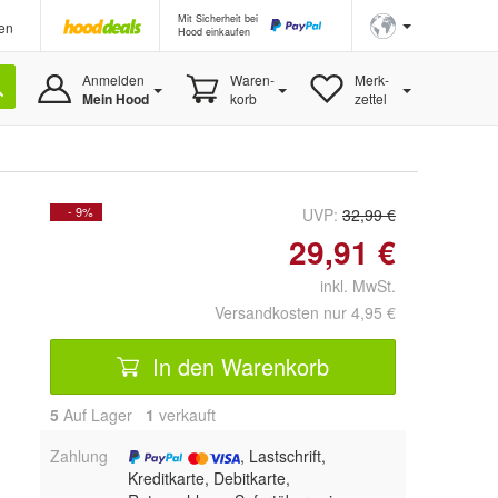
Mit Sicherheit bei
en
Hood einkaufen
Anmelden
Waren-
Merk-
Mein Hood
korb
zettel
- 9%
UVP:
32,99 €
29,91 €
inkl. MwSt.
Versandkosten nur 4,95 €
In den Warenkorb
5
Auf Lager
1
 verkauft
Zahlung
, Lastschrift,
Kreditkarte, Debitkarte,