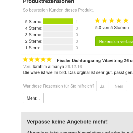
Produktrezensionen
So beurteilen Kunden dieses Produkt.
5 Sterne
:
1
5.0 von 5 Sternen
4 Sterne
:
0
3 Sterne
:
0
2 Sterne
:
0
Rezension verfas
1 Stern
:
0
Fissler Dichtungsring Vitavitring 26
Von:
Ibrahim almanya
26.12.16
Die ware ist wie im bild. Das orginal ist sehr gut. passt g
War diese Rezension für Sie hilfreich?
Ja
Nein
Mehr...
Verpasse keine Angebote mehr!
Abonniere jetzt unseren Newsletter und erhalte ex