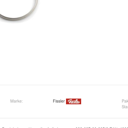
Marke:
Fissler
Pak
St