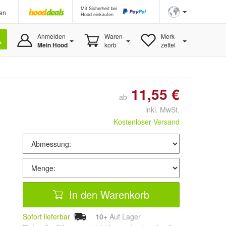
Mit Sicherheit bei
en
Hood einkaufen
Anmelden
Waren-
Merk-
Mein Hood
korb
zettel
11,55 €
ab
inkl. MwSt.
Kostenloser Versand
In den Warenkorb
Sofort lieferbar
10+
Auf Lager