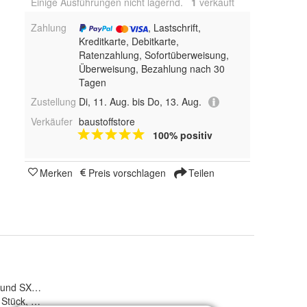
Einige Ausführungen nicht lagernd.
1
 verkauft
Zahlung
, Lastschrift,
Kreditkarte, Debitkarte,
Ratenzahlung, Sofortüberweisung,
Überweisung, Bezahlung nach 30
Tagen
Zustellung
Di, 11. Aug. bis Do, 13. Aug.
Verkäufer
baustoffstore
100% positiv
Merken
Preis vorschlagen
Teilen
SX 12 x 60 und SX 14 x 70
5 Stück, 25 Stück, 10 Stück und 20 Stück