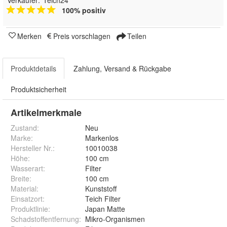
Verkäufer:
Teich24
100% positiv
Merken
Preis vorschlagen
Teilen
Produktdetails
Zahlung, Versand & Rückgabe
Produktsicherheit
Artikelmerkmale
Zustand:
Neu
Marke:
Markenlos
Hersteller Nr.:
10010038
Höhe
:
100 cm
Wasserart
:
Filter
Breite
:
100 cm
Material
:
Kunststoff
Einsatzort
:
Teich Filter
Produktlinie
:
Japan Matte
Schadstoffentfernung
:
Mikro-Organismen