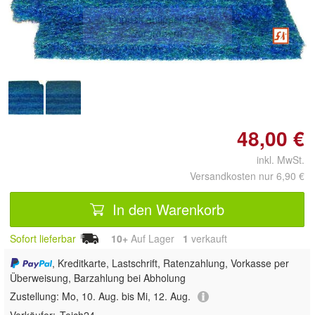
Doppelt antippen zum
vergrößern
48,00 €
inkl. MwSt.
Versandkosten nur 6,90 €
In den Warenkorb
Sofort lieferbar
10+
Auf Lager
1
 verkauft
, Kreditkarte, Lastschrift, Ratenzahlung, Vorkasse per
Überweisung, Barzahlung bei Abholung
Zustellung:
Mo, 10. Aug. bis Mi, 12. Aug.