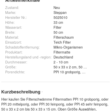
Zustand:
Neu
Marke:
Steppan
Hersteller Nr.:
5025010
Höhe
:
33 cm
Wasserart
:
Filter
Breite
:
50 cm
Material
:
Filterschaum
Einsatzort
:
Teich Filter
Schadstoffentfernung
:
Mikro-Organismen
Produktart
:
Filtermatte
Herstellungsland und -region
:
Deutschland
Durchmesser
:
2 - 10 cm
Größe
:
50 x 33 x 2 cm, 50 x 33 x 3cm, 50 x 
Porendichte
:
Kurzbeschreibung
*
Hier kaufen Sie Filterschwämme Filtermatten PPI 10 grobporig, oder
PPI 20 mittelporig, oder PPI 30 feinporig, oder PPI 45 sehr feinporig,
50 x 33 x 2 cm bis 50 x 33 x 15 cm. Oben Größe Auswählen,