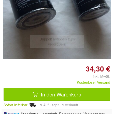
Doppelt antippen zum
vergrößern
34,30 €
inkl. MwSt.
Kostenloser Versand
In den Warenkorb
Sofort lieferbar
9
Auf Lager
1
 verkauft
, Kreditkarte, Lastschrift, Ratenzahlung, Vorkasse per