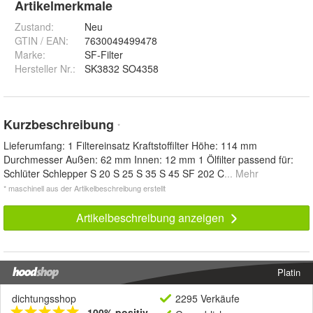
Artikelmerkmale
Zustand:
Neu
GTIN / EAN:
7630049499478
Marke:
SF-Filter
Hersteller Nr.:
SK3832 SO4358
Kurzbeschreibung
*
Lieferumfang: 1 Filtereinsatz Kraftstoffilter Höhe: 114 mm
Durchmesser Außen: 62 mm Innen: 12 mm 1 Ölfilter passend für:
Schlüter Schlepper S 20 S 25 S 35 S 45 SF 202 C
... Mehr
* maschinell aus der Artikelbeschreibung erstellt
Artikelbeschreibung anzeigen
Platin
dichtungsshop
2295 Verkäufe
100% positiv