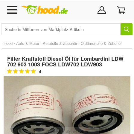
Hood
›
Auto & Motor
›
Autoteile & Zubehör
›
Oldtimerteile & Zubehör
Filter Kraftstoff Diesel Öl für Lombardini LDW
702 903 1003 FOCS LDW702 LDW903
4
Doppelt antippen zum