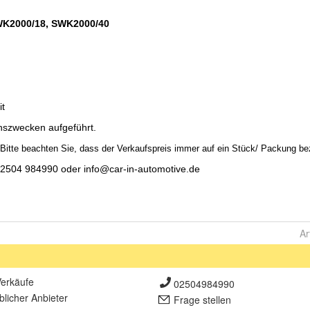
Ar
erkäufe
02504984990
lich
er Anbieter
Frage stellen