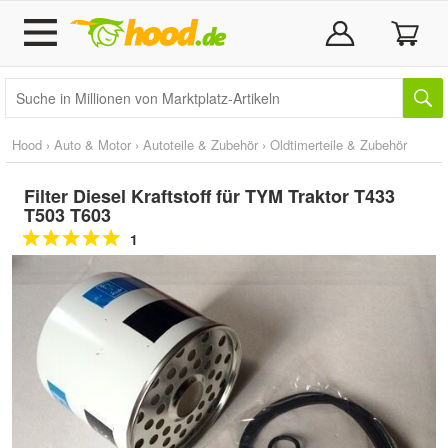
Hood
›
Auto & Motor
›
Autoteile & Zubehör
›
Oldtimerteile & Zubehör
Filter Diesel Kraftstoff für TYM Traktor T433
T503 T603
1