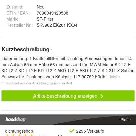
Zustand:
Neu
GTIN / EAN:
7630049420588
Marke:
SF-Filter
Hersteller Nr.:
SK3962 EK201 KX34
Kurzbeschreibung
*
Lieferumfang: 1 Kraftstofffilter mit Dichtring Abmessungen: Innen 14
mm Außen 65 mm Höhe 66 mm passend für: MWM Motor KD 12 E
KD 12 Z KD 112 E KD 112 Z AKD 112 E AKD 112 Z KD 211 Z Sabine
Schwarz Ihr Dichtungsshop Königstr. 117 90762 Fürth
... Mehr
* maschinell aus der Artikelbeschreibung erstellt
Artikelbeschreibung anzeigen
Platin
dichtungsshop
2295 Verkäufe