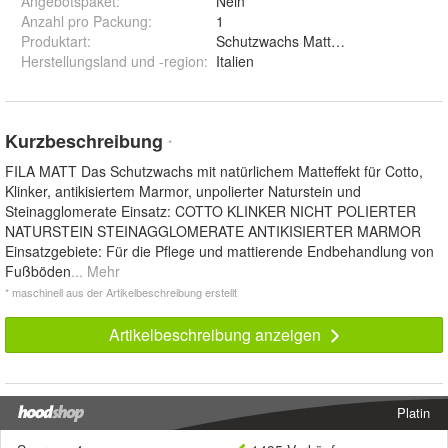
Angebotspaket
:
Nein
Anzahl pro Packung
:
1
Produktart
:
Schutzwachs Matteffekt
Herstellungsland und -region
:
Italien
Kurzbeschreibung
*
FILA MATT Das Schutzwachs mit natürlichem Matteffekt für Cotto,
Klinker, antikisiertem Marmor, unpolierter Naturstein und
Steinagglomerate Einsatz: COTTO KLINKER NICHT POLIERTER
NATURSTEIN STEINAGGLOMERATE ANTIKISIERTER MARMOR
Einsatzgebiete: Für die Pflege und mattierende Endbehandlung von
Fußböden
... Mehr
* maschinell aus der Artikelbeschreibung erstellt
Artikelbeschreibung anzeigen
Platin