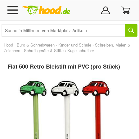
Hood
›
Büro & Schreibwaren
›
Kinder und Schule
›
Schreiben, Malen &
Zeichnen
›
Schreibgeräte & Stifte
›
Kugelschreiber
Fiat 500 Retro Bleistift mit PVC (pro Stück)