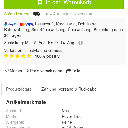
In den Warenkorb
Sofort lieferbar
10+
Auf Lager
2
 verkauft
, Lastschrift, Kreditkarte, Debitkarte,
Ratenzahlung, Sofortüberweisung, Überweisung, Bezahlung nach
30 Tagen
Zustellung:
Mi, 12. Aug. bis Fr, 14. Aug.
Verkäufer:
Lifestyle und Genuss
100% positiv
Merken
Preis vorschlagen
Teilen
Produktdetails
Zahlung, Versand & Rückgabe
Artikelmerkmale
Zustand:
Neu
Marke:
Fever Tree
Allergene
:
Keine
Ablaufdatum
:
Auf Anfrage