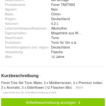
Produktname
:
Fever TASTING
Signiert
:
Nein
Basis
:
Chinin
Region
:
Deutschland
Volumen
:
0,2 L
Lebensmittelspezifikationen
:
Alkoholfrei
Eigenschaften
:
Mixgetränk aus Whiskey-Likör
Geschmack
:
Tonic
Produktart
:
Tonic für Gin o.ä.
Herstellungsland und -region
:
Deutschland
Verpackung
:
Flasche
Alter
:
12 Jahre
Kurzbeschreibung
*
Fever-Tree Set Tonic Water, 3 x Mediterranean, 3 x Premium Indian,
3 x Aromatic, 3 x Elderflower (12 Flaschen Mix)
... Mehr
* maschinell aus der Artikelbeschreibung erstellt
Artikelbeschreibung anzeigen