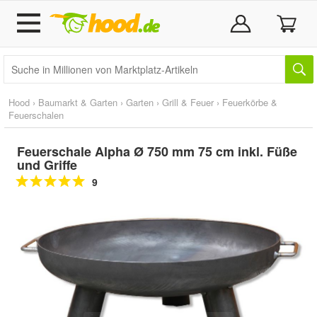
Hood
›
Baumarkt & Garten
›
Garten
›
Grill & Feuer
›
Feuerkörbe &
Feuerschalen
Feuerschale Alpha Ø 750 mm 75 cm inkl. Füße
und Griffe
9