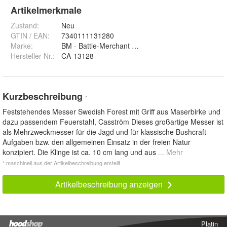
Artikelmerkmale
Zustand:
Neu
GTIN / EAN:
7340111131280
Marke:
BM - Battle-Merchant Wacken GmbH & Co. KG
Hersteller Nr.:
CA-13128
Kurzbeschreibung
*
Feststehendes Messer Swedish Forest mit Griff aus Maserbirke und
dazu passendem Feuerstahl, Casström Dieses großartige Messer ist
als Mehrzweckmesser für die Jagd und für klassische Bushcraft-
Aufgaben bzw. den allgemeinen Einsatz in der freien Natur
konzipiert. Die Klinge ist ca. 10 cm lang und aus
... Mehr
* maschinell aus der Artikelbeschreibung erstellt
Artikelbeschreibung anzeigen
Platin