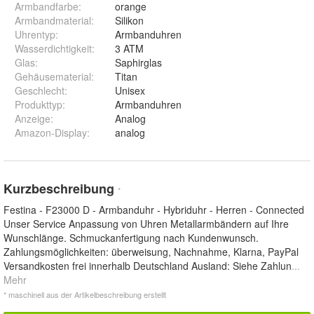
Armbandfarbe
:
orange
Armbandmaterial
:
Silikon
Uhrentyp
:
Armbanduhren
Wasserdichtigkeit
:
3 ATM
Glas
:
Saphirglas
Gehäusematerial
:
Titan
Geschlecht
:
Unisex
Produkttyp
:
Armbanduhren
Anzeige
:
Analog
Amazon-Display
:
analog
Kurzbeschreibung
*
Festina - F23000 D - Armbanduhr - Hybriduhr - Herren - Connected
Unser Service Anpassung von Uhren Metallarmbändern auf Ihre
Wunschlänge. Schmuckanfertigung nach Kundenwunsch.
Zahlungsmöglichkeiten: überweisung, Nachnahme, Klarna, PayPal
Versandkosten frei innerhalb Deutschland Ausland: Siehe Zahlun
...
Mehr
* maschinell aus der Artikelbeschreibung erstellt