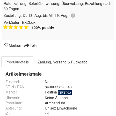
Ratenzahlung, Sofortüberweisung, Überweisung, Bezahlung nach
30 Tagen
Zustellung:
Di, 18. Aug. bis Mi, 19. Aug.
Verkäufer:
EXClock
100% positiv
Merken
Teilen
Produktdetails
Zahlung, Versand & Rückgabe
Artikelmerkmale
Zustand:
Neu
GTIN / EAN:
8430622823343
Marke:
Festina
Uhrwerk
:
Keine Angabe
Produktart
:
Armbanduhr
Abteilung
:
Unisex Erwachsene
Ø mm
:
44