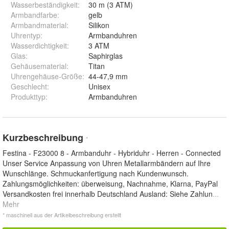
Wasserbeständigkeit
:
30 m (3 ATM)
Armbandfarbe
:
gelb
Armbandmaterial
:
Silikon
Uhrentyp
:
Armbanduhren
Wasserdichtigkeit
:
3 ATM
Glas
:
Saphirglas
Gehäusematerial
:
Titan
Uhrengehäuse-Größe
:
44-47,9 mm
Geschlecht
:
Unisex
Produkttyp
:
Armbanduhren
Kurzbeschreibung
*
Festina - F23000 8 - Armbanduhr - Hybriduhr - Herren - Connected
Unser Service Anpassung von Uhren Metallarmbändern auf Ihre
Wunschlänge. Schmuckanfertigung nach Kundenwunsch.
Zahlungsmöglichkeiten: überweisung, Nachnahme, Klarna, PayPal
Versandkosten frei innerhalb Deutschland Ausland: Siehe Zahlun
...
Mehr
* maschinell aus der Artikelbeschreibung erstellt