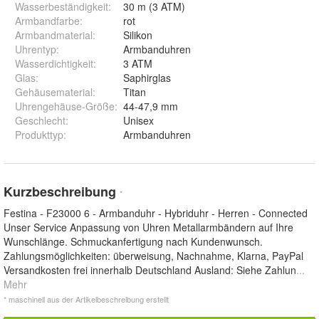
Wasserbeständigkeit
:
30 m (3 ATM)
Armbandfarbe
:
rot
Armbandmaterial
:
Silikon
Uhrentyp
:
Armbanduhren
Wasserdichtigkeit
:
3 ATM
Glas
:
Saphirglas
Gehäusematerial
:
Titan
Uhrengehäuse-Größe
:
44-47,9 mm
Geschlecht
:
Unisex
Produkttyp
:
Armbanduhren
Kurzbeschreibung
*
Festina - F23000 6 - Armbanduhr - Hybriduhr - Herren - Connected
Unser Service Anpassung von Uhren Metallarmbändern auf Ihre
Wunschlänge. Schmuckanfertigung nach Kundenwunsch.
Zahlungsmöglichkeiten: überweisung, Nachnahme, Klarna, PayPal
Versandkosten frei innerhalb Deutschland Ausland: Siehe Zahlun
...
Mehr
* maschinell aus der Artikelbeschreibung erstellt