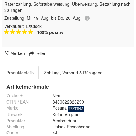
Ratenzahlung, Sofortüberweisung, Überweisung, Bezahlung nach
30 Tagen
Zustellung:
Mi, 19. Aug. bis Do, 20. Aug.
Verkäufer:
EXClock
100% positiv
Merken
Teilen
Produktdetails
Zahlung, Versand & Rückgabe
Artikelmerkmale
Zustand:
Neu
GTIN / EAN:
8430622823299
Marke:
Festina
Uhrwerk
:
Keine Angabe
Produktart
:
Armbanduhr
Abteilung
:
Unisex Erwachsene
Ø mm
:
44