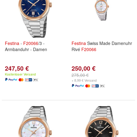
Festina
-
F
20066
/3 -
Festina
Swiss Made Damenuhr
Armbanduhr - Damen
Rivé
F
20066
247,50 €
250,00 €
Kostenloser Versand
275,00 €
+ 8,99 € Versand