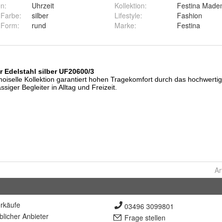
en
:
Uhrzeit
Kollektion
:
Festina Madem
-Farbe
:
silber
Lifestyle
:
Fashion
-Form
:
rund
Marke
:
Festina
Ar
rkäufe
03496 3099801
lich
er Anbieter
Frage stellen