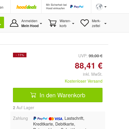
Mit Sicherheit bei
en
Hood einkaufen
Anmelden
Waren-
Merk-
Mein Hood
korb
zettel
- 11%
UVP:
99,00 €
88,41 €
inkl. MwSt.
Kostenloser Versand
In den Warenkorb
2
Auf Lager
Zahlung
, Lastschrift,
Kreditkarte, Debitkarte,