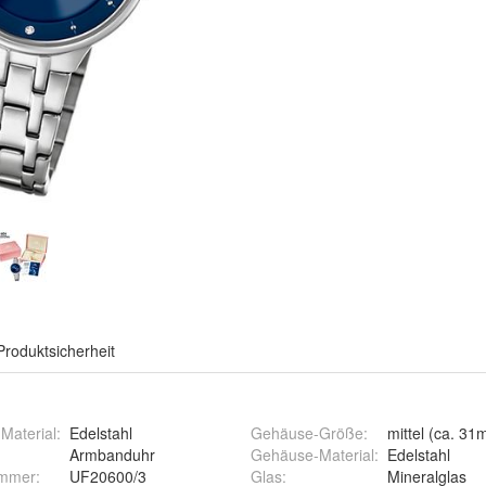
Produktsicherheit
Material
:
Edelstahl
Gehäuse-Größe
:
mittel (ca. 3
Armbanduhr
Gehäuse-Material
:
Edelstahl
ummer
:
UF20600/3
Glas
:
Mineralglas