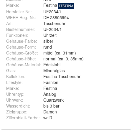
Marke:
Festina
Hersteller Nr.:
UF2034/1
WEEE-Reg.-Nr.
:
DE 23805994
Art
:
Taschenuhr
Bestellnummer
:
UF2034/1
Funktionen
:
Uhrzeit
Gehäuse-Farbe
:
silber
Gehäuse-Form
:
rund
Gehäuse-Größe
:
mittel (ca. 31mm)
Gehäuse-Höhe
:
normal (ca. 9, 35mm)
Gehäuse-Material
:
Edelstahl
Glas
:
Mineralglas
Kollektion
:
Festina Taschenuhr
Lifestyle
:
Fashion
Marke
:
Festina
Uhrentyp
:
Analog
Uhrwerk
:
Quarzwerk
Wasserdicht
:
bis 3 bar
Zielgruppe
:
Damen
Ziffernblatt-Farbe
:
weiß