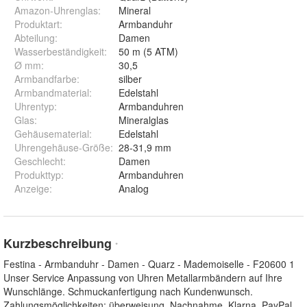
Amazon-Uhrenglas
:
Mineral
Produktart
:
Armbanduhr
Abteilung
:
Damen
Wasserbeständigkeit
:
50 m (5 ATM)
Ø mm
:
30,5
Armbandfarbe
:
silber
Armbandmaterial
:
Edelstahl
Uhrentyp
:
Armbanduhren
Glas
:
Mineralglas
Gehäusematerial
:
Edelstahl
Uhrengehäuse-Größe
:
28-31,9 mm
Geschlecht
:
Damen
Produkttyp
:
Armbanduhren
Anzeige
:
Analog
Kurzbeschreibung
*
Festina - Armbanduhr - Damen - Quarz - Mademoiselle - F20600 1
Unser Service Anpassung von Uhren Metallarmbändern auf Ihre
Wunschlänge. Schmuckanfertigung nach Kundenwunsch.
Zahlungsmöglichkeiten: überweisung, Nachnahme, Klarna, PayPal