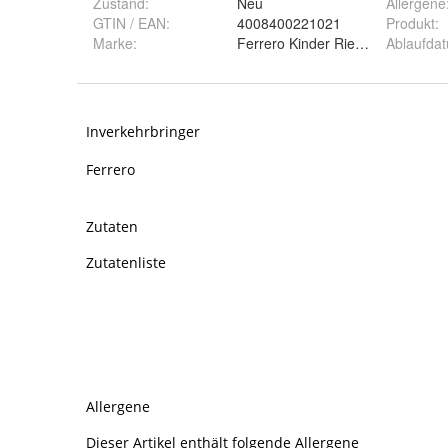
Zustand:
Neu
Allergene
GTIN / EAN:
4008400221021
Produkt
:
Marke:
Ferrero Kinder Riegel
Ablaufda