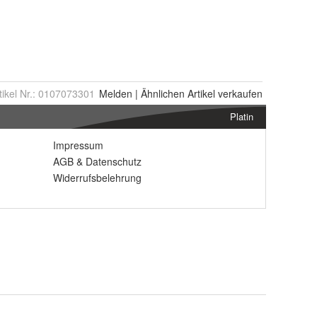
tikel Nr.:
0107073301
Melden
|
Ähnlichen
Artikel verkaufen
Platin
Impressum
AGB
&
Datenschutz
Widerrufsbelehrung