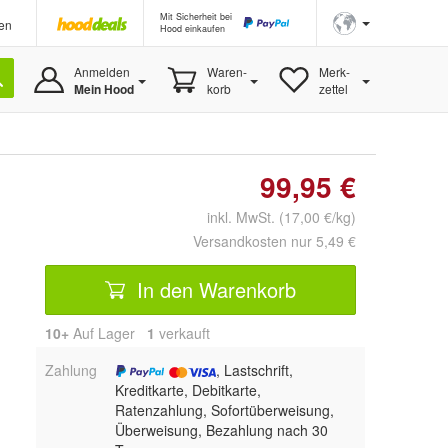
Mit Sicherheit bei
en
Hood einkaufen
Anmelden
Waren-
Merk-
Mein Hood
korb
zettel
99,95 €
inkl. MwSt. (17,00 €/kg)
Versandkosten nur 5,49 €
In den Warenkorb
10+
Auf Lager
1
 verkauft
Zahlung
, Lastschrift,
Kreditkarte, Debitkarte,
Ratenzahlung, Sofortüberweisung,
Überweisung, Bezahlung nach 30