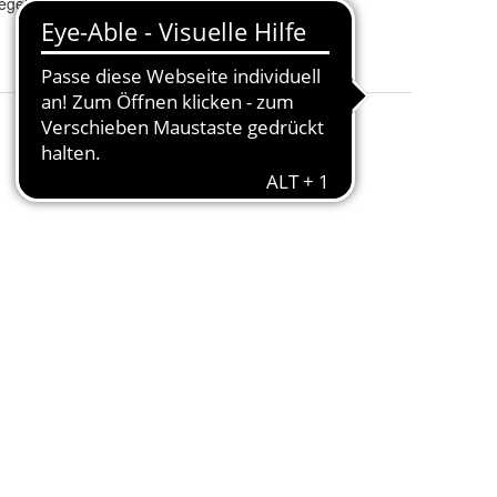
egel
Produktart
:
Schokolade
Verpackung
:
Einzelne Riegel