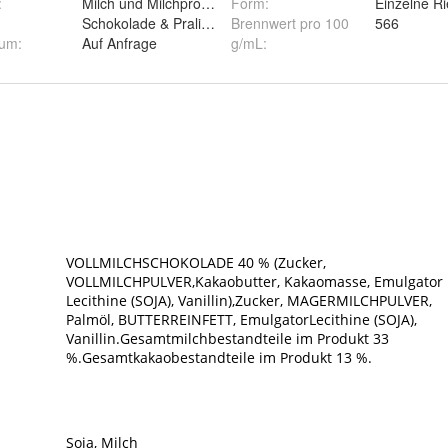
:
Milch und Milchprodukte
Form
:
Einzelne Ri
Schokolade & Pralinen
Brennwert pro 100
566
tum
:
Auf Anfrage
g/mL
: