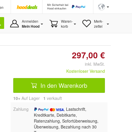
Mit Sicherheit bei
en
Hood einkaufen
Anmelden
Waren-
Merk-
Mein Hood
korb
zettel
297,00 €
inkl. MwSt.
Kostenloser Versand
In den Warenkorb
10+
Auf Lager
1
 verkauft
Zahlung
, Lastschrift,
Kreditkarte, Debitkarte,
Ratenzahlung, Sofortüberweisung,
Überweisung, Bezahlung nach 30