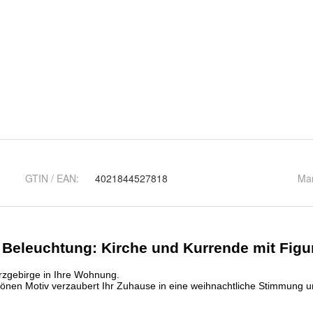
GTIN / EAN:
4021844527818
Ma