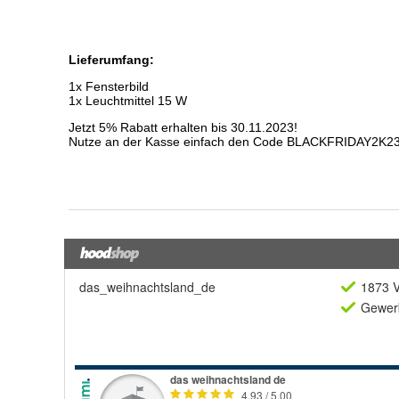
das_weihnachtsland_de
1873 V
Gewerb