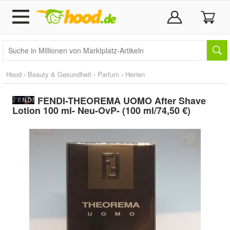
Hood
›
Beauty & Gesundheit
›
Parfum
›
Herren
FENDI-THEOREMA UOMO After Shave
Lotion 100 ml- Neu-OvP- (100 ml/74,50 €)