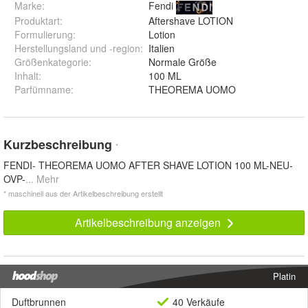
Marke:
Fendi
Produktart
:
Aftershave LOTION
Formulierung
:
Lotion
Herstellungsland und -region
:
Italien
Größenkategorie
:
Normale Größe
Inhalt
:
100 ML
Parfümname
:
THEOREMA UOMO
Kurzbeschreibung
*
FENDI- THEOREMA UOMO AFTER SHAVE LOTION 100 ML-NEU-
OVP-
... Mehr
* maschinell aus der Artikelbeschreibung erstellt
Artikelbeschreibung anzeigen
Platin
Duftbrunnen
40 Verkäufe