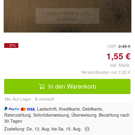
Doppelt antippen zum
vergrößern
- 37%
UVP:
2,45 €
1,55 €
inkl. MwSt.
Versandkosten nur 2,20 €
In den Warenkorb
10+
Auf Lager
5
 verkauft
, Lastschrift, Kreditkarte, Debitkarte,
Ratenzahlung, Sofortüberweisung, Überweisung, Bezahlung nach
30 Tagen
Zustellung:
Do, 13. Aug. bis Sa, 15. Aug.