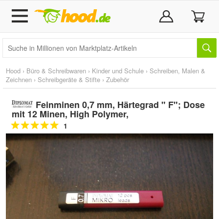
Hood
›
Büro & Schreibwaren
›
Kinder und Schule
›
Schreiben, Malen &
Zeichnen
›
Schreibgeräte & Stifte
›
Zubehör
Feinminen 0,7 mm, Härtegrad " F"; Dose
mit 12 Minen, High Polymer,
1