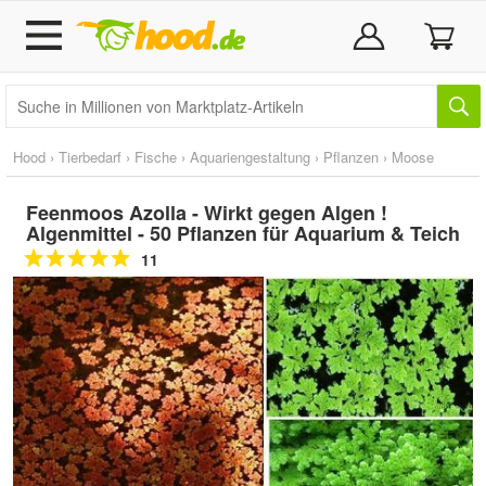
Hood
›
Tierbedarf
›
Fische
›
Aquariengestaltung
›
Pflanzen
›
Moose
Feenmoos Azolla - Wirkt gegen Algen !
Algenmittel - 50 Pflanzen für Aquarium & Teich
11