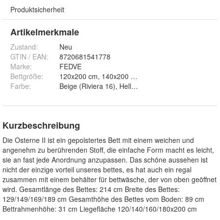
Produktsicherheit
Artikelmerkmale
Zustand:
Neu
GTIN / EAN:
8720681541778
Marke:
FEDVE
Bettgröße
:
120x200 cm, 140x200 cm, 160x
Farbe
:
Beige (Riviera 16), Hellbeige (Riviera 21), Hellgrau
Kurzbeschreibung
Die Osterne II ist ein gepolstertes Bett mit einem weichen und
angenehm zu berührenden Stoff, die einfache Form macht es leicht,
sie an fast jede Anordnung anzupassen. Das schöne aussehen ist
nicht der einzige vorteil unseres bettes, es hat auch ein regal
zusammen mit einem behälter für bettwäsche, der von oben geöffnet
wird. Gesamtlänge des Bettes: 214 cm Breite des Bettes:
129/149/169/189 cm Gesamthöhe des Bettes vom Boden: 89 cm
Bettrahmenhöhe: 31 cm Liegefläche 120/140/160/180x200 cm