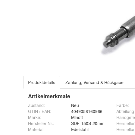
Produktdetails
Zahlung, Versand & Rückgabe
Artikelmerkmale
Zustand:
Neu
Farbe
:
GTIN / EAN:
4049058160966
Abteilun
Marke:
Minott
Handgefe
Hersteller Nr.:
SDF-150S-20mm
Herstell
Material
:
Edelstahl
Herstellu