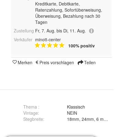
Kreditkarte, Debitkarte,
Ratenzahlung, Sofortüberweisung,
Überweisung, Bezahlung nach 30
Tagen
Zustellung
Fr, 7. Aug. bis Di, 11. Aug.
Verkäufer
minott-center
100% positiv
Merken
Preis vorschlagen
Teilen
Thema
:
Klassisch
Vintage
:
NEIN
Stegbreite
:
18mm, 24mm, 6 mm, 8mm, 10mm,