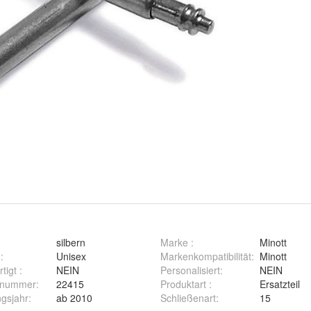
silbern
Marke
:
Minott
g
:
Unisex
Markenkompatibilität
:
Minott
rtigt
:
NEIN
Personalisiert
:
NEIN
ernummer
:
22415
Produktart
:
Ersatzteil
ngsjahr
:
ab 2010
Schließenart
:
15