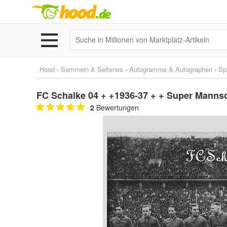
Hood
›
Sammeln & Seltenes
›
Autogramme & Autographen
›
Sp
FC Schalke 04 + +1936-37 + + Super Mannsc
2
Bewertungen