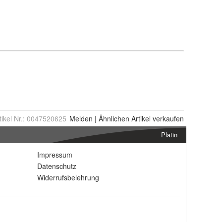
tikel Nr.:
0047520625
Melden
|
Ähnlichen
Artikel verkaufen
Platin
Impressum
Datenschutz
Widerrufsbelehrung