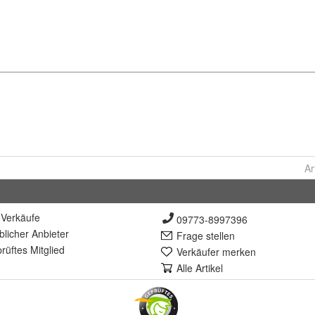
Ar
Verkäufe
09773-8997396
lich
er Anbieter
Frage stellen
rüft
es Mitglied
Verkäufer merken
Alle Artikel