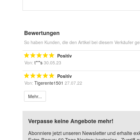
Bewertungen
So haben Kunden, die den Artikel bei diesem Verkäufer ge
Positiv
Von:
t***s
30.05.23
Positiv
Von:
Tigerente1501
27.07.22
Mehr...
Verpasse keine Angebote mehr!
Abonniere jetzt unseren Newsletter und erhalte ex
Extra-Bonus: 60 Tage Nextory kostenlos - Zugriff 