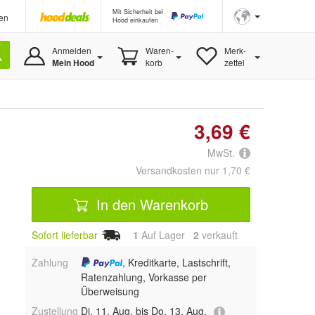
Mit Sicherheit bei
en
Hood einkaufen
Anmelden
Waren-
Merk-
Mein Hood
korb
zettel
3,69 €
MwSt.
Versandkosten nur 1,70 €
In den Warenkorb
Sofort lieferbar
1
Auf Lager
2
 verkauft
Zahlung
, Kreditkarte, Lastschrift,
Ratenzahlung, Vorkasse per
Überweisung
Zustellung
Di, 11. Aug. bis Do, 13. Aug.