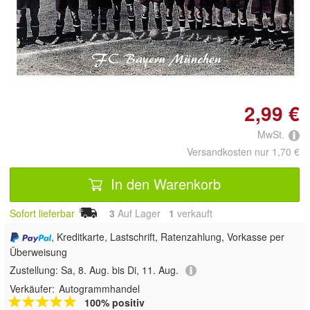
Doppelt antippen zum
vergrößern
2,99 €
MwSt.
Versandkosten nur 1,70 €
In den Warenkorb
Sofort lieferbar
3
Auf Lager
1
 verkauft
, Kreditkarte, Lastschrift, Ratenzahlung, Vorkasse per
Überweisung
Zustellung:
Sa, 8. Aug. bis Di, 11. Aug.
Verkäufer:
Autogrammhandel
100% positiv