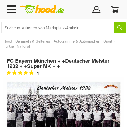
Hood
›
Sammeln & Seltenes
›
Autogramme & Autographen
›
Sport
›
Fußball National
FC Bayern München + +Deutscher Meister
1932 + +Super MK + +
1