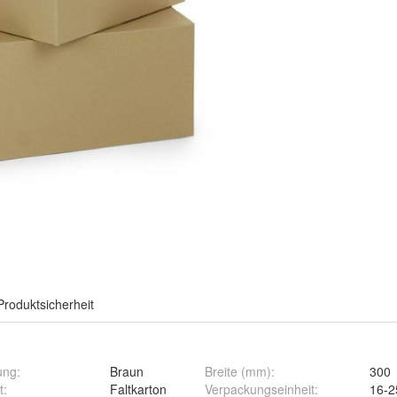
Produktsicherheit
ung
:
Braun
Breite (mm)
:
300
t
:
Faltkarton
Verpackungseinheit
:
16-2