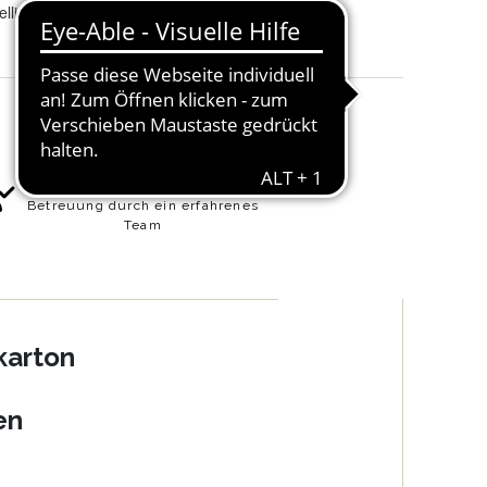
llig
120