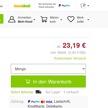
Mit Sicherheit bei
en
Hood einkaufen
Anmelden
Waren-
Merk-
Mein Hood
korb
zettel
23,19 €
ab
inkl. MwSt.
(0,93 €/Stk)
Kostenloser Versand
In den Warenkorb
Sofort lieferbar
Auf Lager
1
 verkauft
Zahlung
, Lastschrift,
Kreditkarte, Debitkarte,