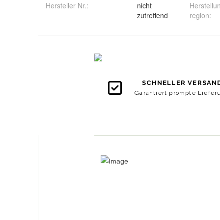
Hersteller Nr.:
nicht
Herstellu
zutreffend
region
: