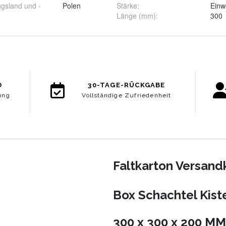
ngsland und -
Polen
Stärke
:
Einwe
Länge (mm)
:
300