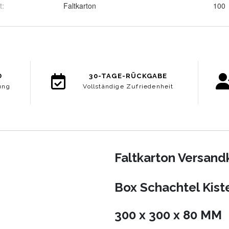
t
:
Faltkarton
100