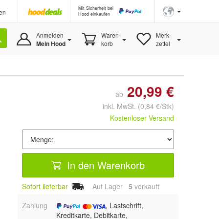
Mit Sicherheit bei
en
Hood einkaufen
Anmelden
Waren-
Merk-
Mein Hood
korb
zettel
20,99 €
ab
inkl. MwSt.
(0,84 €/Stk)
Kostenloser Versand
In den Warenkorb
Sofort lieferbar
Auf Lager
5
 verkauft
Zahlung
, Lastschrift,
Kreditkarte, Debitkarte,