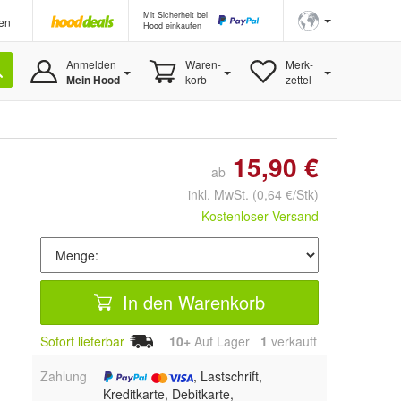
Mit Sicherheit bei
en
Hood einkaufen
Anmelden
Waren-
Merk-
Mein Hood
korb
zettel
15,90 €
ab
inkl. MwSt.
(0,64 €/Stk)
Kostenloser Versand
In den Warenkorb
Sofort lieferbar
10+
Auf Lager
1
 verkauft
Zahlung
, Lastschrift,
Kreditkarte, Debitkarte,