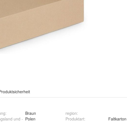
Produktsicherheit
ung
:
Braun
region
:
ngsland und -
Polen
Produktart
:
Faltkarton