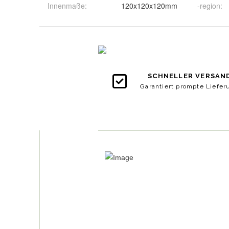
Innenmaße
:
120x120x120mm
-region
: