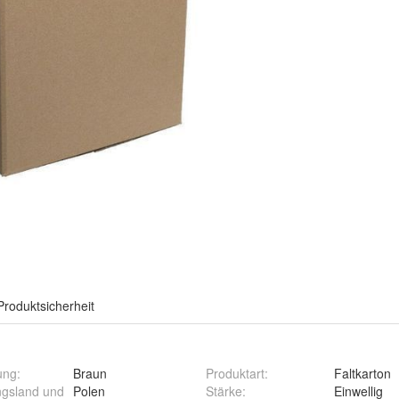
Produktsicherheit
ung
:
Braun
Produktart
:
Faltkarton
ngsland und
Polen
Stärke
:
Einwellig