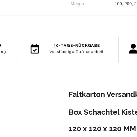
Menge
: