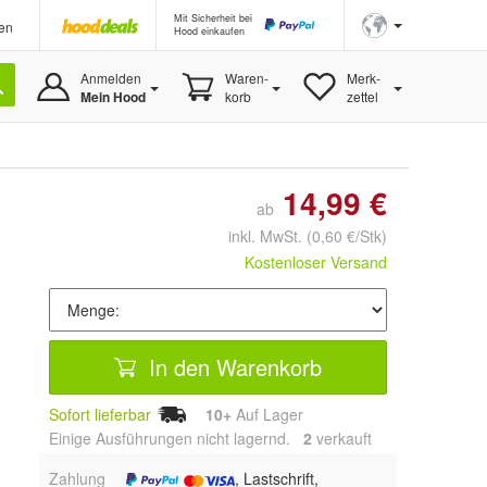
Mit Sicherheit bei
en
Hood einkaufen
Anmelden
Waren-
Merk-
Mein Hood
korb
zettel
14,99 €
ab
inkl. MwSt.
(0,60 €/Stk)
Kostenloser Versand
In den Warenkorb
Sofort lieferbar
10+
Auf Lager
Einige Ausführungen nicht lagernd.
2
 verkauft
Zahlung
, Lastschrift,