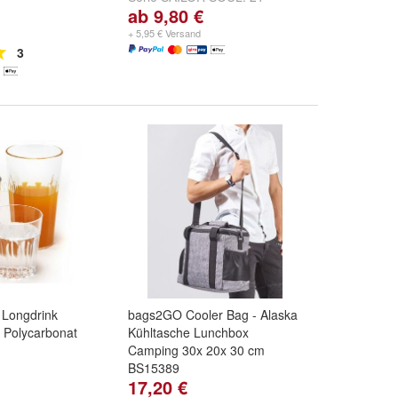
ab 9,80 €
teiliges Set f. 4P.
,
11-teiliges
Set f. 2P.
,
Besteckset 24-teilig
+ 5,95 € Versand
und
weitere ...
3
r Longdrink
bags2GO Cooler Bag - Alaska
 Polycarbonat
Kühltasche Lunchbox
Camping 30x 20x 30 cm
BS15389
17,20 €