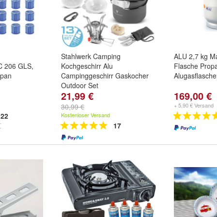
Stahlwerk Camping
ALU 2,7 kg Ma
C 206 GLS,
Kochgeschirr Alu
Flasche Prop
opan
Campinggeschirr Gaskocher
Alugasflasche
Outdoor Set
21,99 €
169,00 €
+ 5,90 € Versand
30,99 €
22
Kostenloser Versand
17