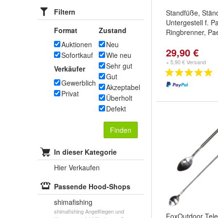
Filtern
Standfüße, Ständ
Untergestell f. P
Format
Zustand
Ringbrenner, Pae
Auktionen
Neu
29,90 €
Sofortkauf
Wie neu
+ 5,90 € Versand
Sehr gut
Verkäufer
Gut
Gewerblich
Akzeptabel
Privat
Überholt
Defekt
Finden
In dieser Kategorie
Hier Verkaufen
Passende Hood-Shops
shimafishing
shimafishing Angelfliegen und
FoxOutdoor Tele