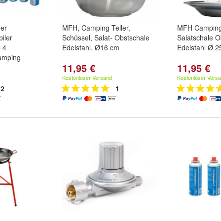
er
MFH, Camping Teller,
MFH Camping 
iler
Schüssel, Salat- Obstschale
Salatschale O
 4
Edelstahl, Ø16 cm
Edelstahl Ø 2
amping
11,95 €
11,95 €
Kostenloser Versand
Kostenloser Vers
2
1