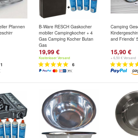
eller Pfannen
B-Ware RESCH Gaskocher
Camping Gesc
schirr
mobiler Campingkocher + 4
Kindergeschirr
Gas Camping Kocher Butan
and Friends' 5 
Gas
19,99 €
15,90 €
Kostenloser Versand
+ 6,50 € Versand
1
6