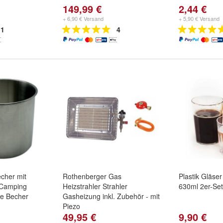
149,99 €
2,44 €
+ 6,90 € Versand
+ 5,90 € Versand
1
4
echer mit
Rothenberger Gas
Plastik Gläse
r Camping
Heizstrahler Strahler
630ml 2er-Set
e Becher
Gasheizung inkl. Zubehör - mit
Piezo
49,95 €
9,90 €