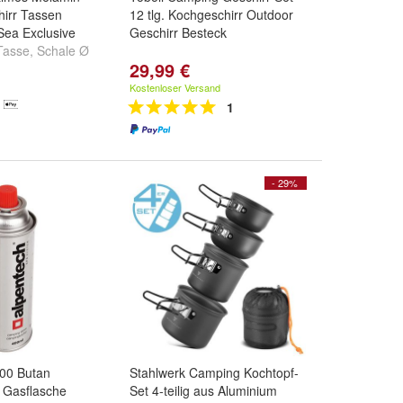
irr Tassen
12 tlg. Kochgeschirr Outdoor
 Sea Exclusive
Geschirr Besteck
Tasse
,
Schale Ø
29,99 €
tteller Ø 20 cm
.
Kostenloser Versand
1
- 29%
300 Butan
Stahlwerk Camping Kochtopf-
 Gasflasche
Set 4-teilig aus Aluminium