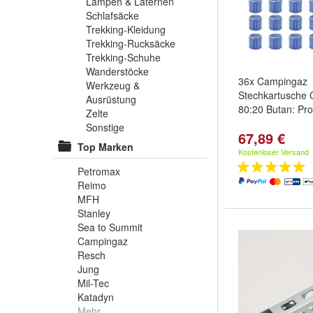
Lampen & Laternen
Schlafsäcke
Trekking-Kleidung
Trekking-Rucksäcke
Trekking-Schuhe
Wanderstöcke
36x Campingaz
Werkzeug &
Stechkartusche 
Ausrüstung
80:20 Butan: Pr
Zelte
Sonstige
67,89 €
Top Marken
Kostenloser Versand
Petromax
Reimo
MFH
Stanley
Sea to Summit
Campingaz
Resch
Jung
Mil-Tec
Katadyn
Mehr