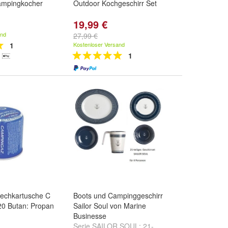
ampingkocher
Outdoor Kochgeschirr Set
19,99 €
and
27,99 €
1
Kostenloser Versand
1
echkartusche C
Boots und Campinggeschirr
20 Butan: Propan
Sailor Soul von Marine
Businesse
Serie SAILOR SOUL:
21-