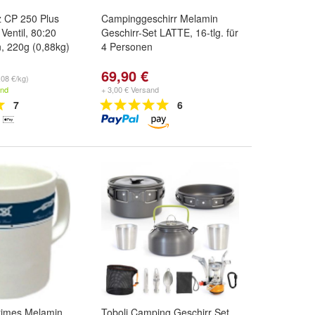
 CP 250 Plus
Campinggeschirr Melamin
Ventil, 80:20
Geschirr-Set LATTE, 16-tlg. für
, 220g (0,88kg)
4 Personen
69,90 €
,08 €/kg)
and
+ 3,00 € Versand
7
6
times Melamin
Toboli Camping Geschirr Set