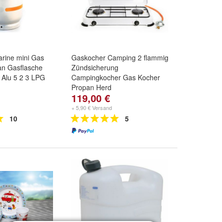
rine mini Gas
Gaskocher Camping 2 flammig
an Gasflasche
Zündsicherung
 Alu 5 2 3 LPG
Campingkocher Gas Kocher
Propan Herd
119,00 €
+ 5,90 € Versand
10
5