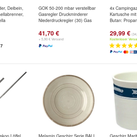
er, Deibein,
GOK 50-200 mbar verstellbar
4x Campingaz
aellabrenner,
Gasregler Druckminderer
Kartusche mit 
lla
Niederdruckregler (30) Gas
Butan: Propan
41,70 €
29,99 €
(34
+ 5,90 € Versand
Kostenloser Vers
7
skop Löffel
Melamin Geschirr Serie BALI
Geschirr Mari