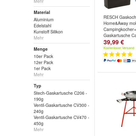
Mehr
Material
RESCH Gaskoch
Aluminium
Home&Away mob
Edelstahl
Campingkocher+
Kunstoff Silikon
Gaskartusche C
Mehr
39,99 €
Kocher
Kostenloser Versand
Menge
10er Pack
12er Pack
1er Pack
Mehr
Typ
Stech-Gaskartusche C206 -
190g
Ventil-Gaskartusche CV300 -
240g
Ventil-Gaskartusche CV470 -
450g
Mehr