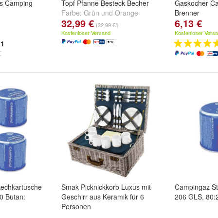
ss Camping
Topf Pfanne Besteck Becher
Gaskocher C
Farbe:
Grün
und
Orange
Brenner
32,99 €
6,13 €
(32,99 €/)
Kostenloser Versand
Kostenloser Vers
1
techkartusche
Smak Picknickkorb Luxus mit
Campingaz St
0 Butan:
Geschirr aus Keramik für 6
206 GLS, 80:
Personen