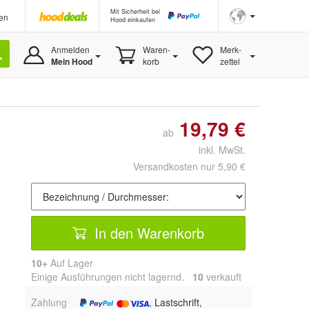
Mit Sicherheit bei
en
Hood einkaufen
Anmelden
Waren-
Merk-
Mein Hood
korb
zettel
19,79 €
ab
inkl. MwSt.
Versandkosten nur 5,90 €
In den Warenkorb
10+
Auf Lager
Einige Ausführungen nicht lagernd.
10
 verkauft
Zahlung
, Lastschrift,