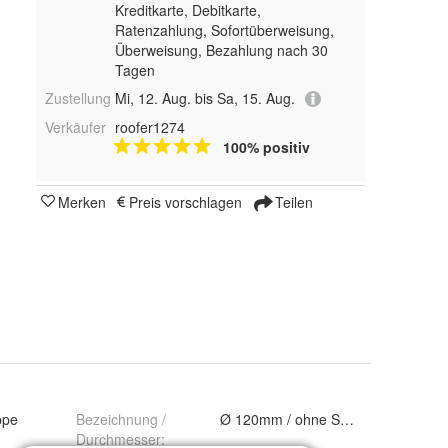
Kreditkarte, Debitkarte,
Ratenzahlung, Sofortüberweisung,
Überweisung, Bezahlung nach 30
Tagen
Zustellung
Mi, 12. Aug. bis Sa, 15. Aug.
Verkäufer
roofer1274
100% positiv
Merken
Preis vorschlagen
Teilen
ppe
Bezeichnung /
Ø 120mm / ohne Sieb, Ø 100mm / o
Durchmesser
: