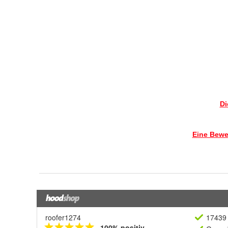
roofer1274
17439 
100% positiv