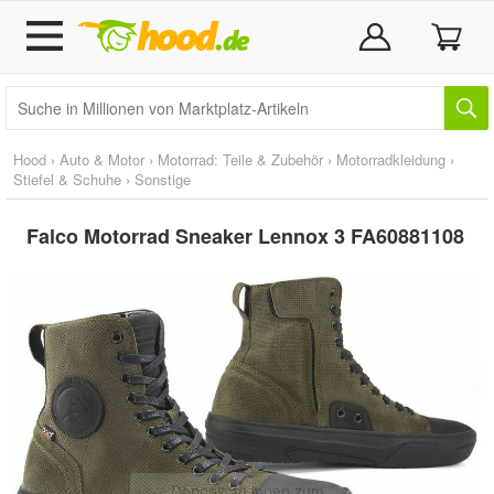
Hood
›
Auto & Motor
›
Motorrad: Teile & Zubehör
›
Motorradkleidung
›
Stiefel & Schuhe
›
Sonstige
Falco Motorrad Sneaker Lennox 3 FA60881108
Doppelt antippen zum