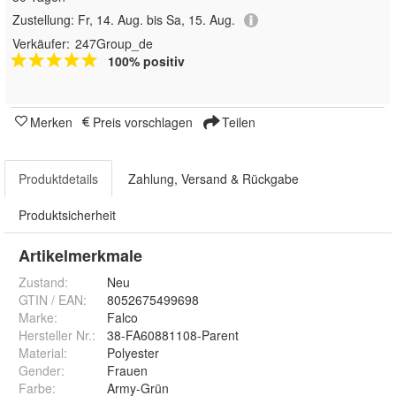
Zustellung:
Fr, 14. Aug. bis Sa, 15. Aug.
Verkäufer:
247Group_de
100% positiv
Merken
Preis vorschlagen
Teilen
Produktdetails
Zahlung, Versand & Rückgabe
Produktsicherheit
Artikelmerkmale
Zustand:
Neu
GTIN / EAN:
8052675499698
Marke:
Falco
Hersteller Nr.:
38-FA60881108-Parent
Material
:
Polyester
Gender
:
Frauen
Farbe
:
Army-Grün