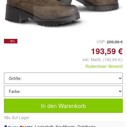
Doppelt antippen zum
vergrößern
- 8%
UVP:
209,90 €
193,59 €
inkl. MwSt.
(193,59 €/)
Kostenloser Versand
In den Warenkorb
10+
Auf Lager
, Lastschrift, Kreditkarte, Debitkarte,