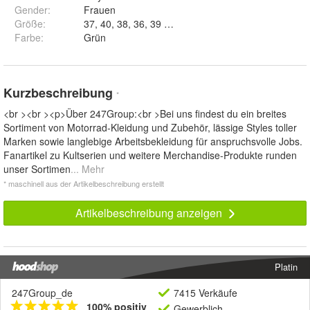
Gender
:
Frauen
Größe
:
37, 40, 38, 36, 39 und 41
Farbe
:
Grün
Kurzbeschreibung
*
<br ><br ><p>Über 247Group:<br >Bei uns findest du ein breites
Sortiment von Motorrad-Kleidung und Zubehör, lässige Styles toller
Marken sowie langlebige Arbeitsbekleidung für anspruchsvolle Jobs.
Fanartikel zu Kultserien und weitere Merchandise-Produkte runden
unser Sortimen
... Mehr
* maschinell aus der Artikelbeschreibung erstellt
Artikelbeschreibung anzeigen
Platin
247Group_de
7415 Verkäufe
100% positiv
Gewerblich