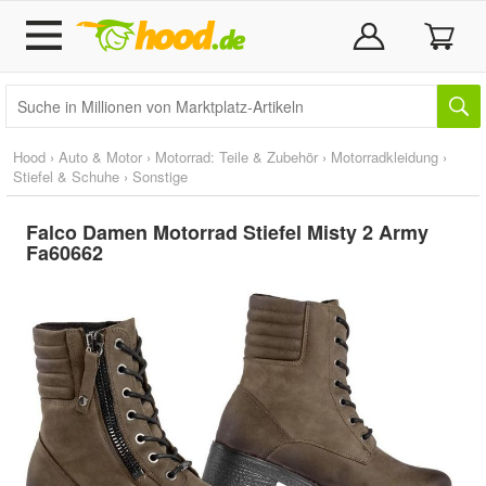
Hood
›
Auto & Motor
›
Motorrad: Teile & Zubehör
›
Motorradkleidung
›
Stiefel & Schuhe
›
Sonstige
Falco Damen Motorrad Stiefel Misty 2 Army
Fa60662