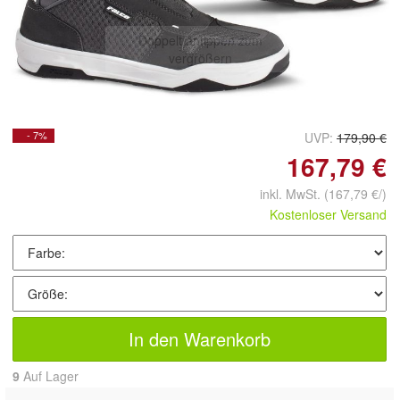
Doppelt antippen zum
vergrößern
- 7%
UVP:
179,90 €
167,79 €
inkl. MwSt.
(167,79 €/)
Kostenloser Versand
In den Warenkorb
9
Auf Lager