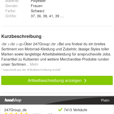
Material
:
Polyester
Gender
:
Frauen
Farbe
:
Schwarz
Größe
:
37, 36, 38, 41, 39 und 40
Kurzbeschreibung
*
<br ><br ><p>Über 247Group:<br >Bei uns findest du ein breites
Sortiment von Motorrad-Kleidung und Zubehör, lässige Styles toller
Marken sowie langlebige Arbeitsbekleidung für anspruchsvolle Jobs.
Fanartikel zu Kultserien und weitere Merchandise-Produkte runden
unser Sortimen
... Mehr
* maschinell aus der Artikelbeschreibung erstellt
Artikelbeschreibung anzeigen
Platin
247Group_de
7413 Verkäufe