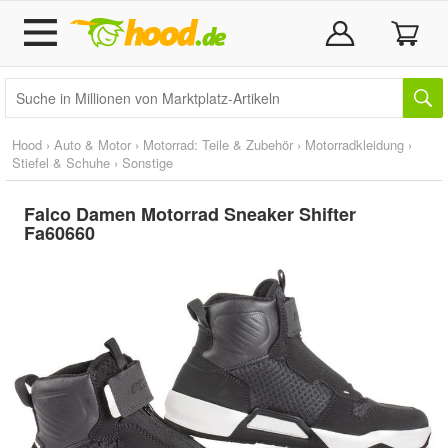
Hood
›
Auto & Motor
›
Motorrad: Teile & Zubehör
›
Motorradkleidung
›
Stiefel & Schuhe
›
Sonstige
Falco Damen Motorrad Sneaker Shifter
Fa60660