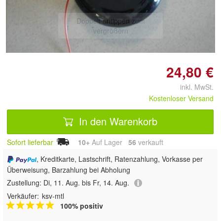
Doppelt antippen zum
vergrößern
24,80 €
inkl. MwSt.
Kostenloser Versand
In den Warenkorb
Sofort lieferbar
10+
Auf Lager
56
 verkauft
, Kreditkarte, Lastschrift, Ratenzahlung, Vorkasse per
Überweisung, Barzahlung bei Abholung
Zustellung:
Di, 11. Aug. bis Fr, 14. Aug.
Verkäufer:
ksv-mtl
100% positiv