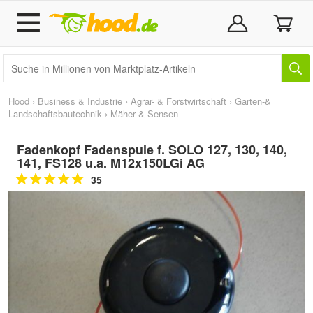
Hood
›
Business & Industrie
›
Agrar- & Forstwirtschaft
›
Garten-&
Landschaftsbautechnik
›
Mäher & Sensen
Fadenkopf Fadenspule f. SOLO 127, 130, 140,
141, FS128 u.a. M12x150LGi AG
35