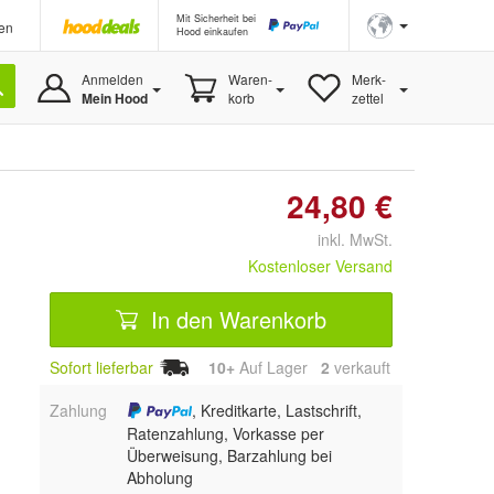
Mit Sicherheit bei
en
Hood einkaufen
Anmelden
Waren-
Merk-
Mein Hood
korb
zettel
24,80 €
inkl. MwSt.
Kostenloser Versand
In den Warenkorb
Sofort lieferbar
10+
Auf Lager
2
 verkauft
Zahlung
, Kreditkarte, Lastschrift,
Ratenzahlung, Vorkasse per
Überweisung, Barzahlung bei
Abholung