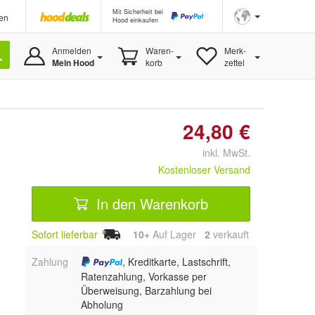
Mit Sicherheit bei
en
Hood einkaufen
Anmelden
Waren-
Merk-
Mein Hood
korb
zettel
24,80 €
inkl. MwSt.
Kostenloser Versand
In den Warenkorb
Sofort lieferbar
10+
Auf Lager
2
 verkauft
Zahlung
, Kreditkarte, Lastschrift,
Ratenzahlung, Vorkasse per
Überweisung, Barzahlung bei
Abholung