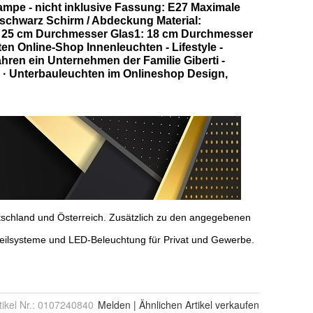
tikel Nr.:
0107240840
Melden
|
Ähnlichen
Artikel verkaufen