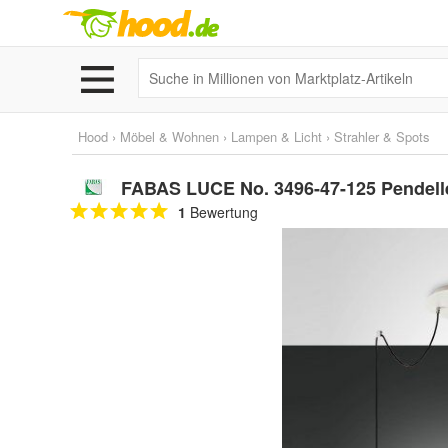
Hood
›
Möbel & Wohnen
›
Lampen & Licht
›
Strahler & Spots
FABAS LUCE No. 3496-47-125 Pendell
1
Bewertung