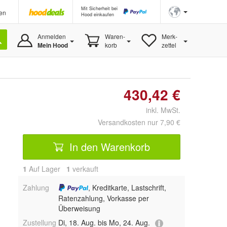
Mit Sicherheit bei
en
Hood einkaufen
Anmelden
Waren-
Merk-
Mein Hood
korb
zettel
430,42 €
inkl. MwSt.
Versandkosten nur 7,90 €
In den Warenkorb
1
Auf Lager
1
 verkauft
Zahlung
, Kreditkarte, Lastschrift,
Ratenzahlung, Vorkasse per
Überweisung
Zustellung
Di, 18. Aug. bis Mo, 24. Aug.