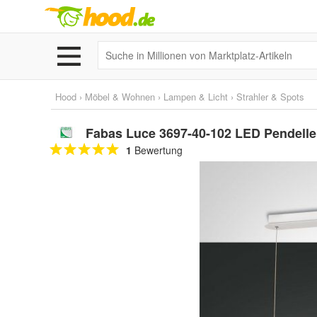
Hood
›
Möbel & Wohnen
›
Lampen & Licht
›
Strahler & Spots
Fabas Luce 3697-40-102 LED Pendell
1
Bewertung