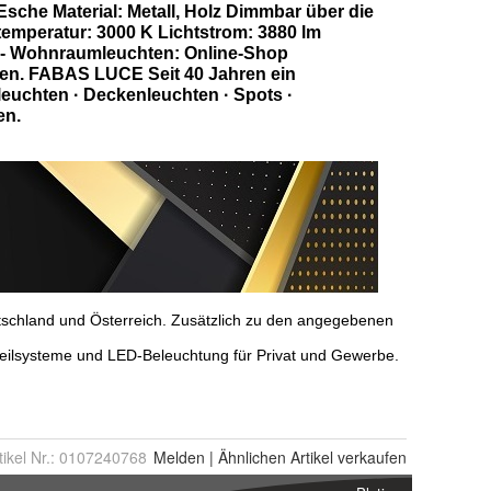
tikel Nr.:
0107240768
Melden
|
Ähnlichen
Artikel verkaufen