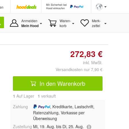
Mit Sicherheit bei
en
Hood einkaufen
Anmelden
Waren-
Merk-
Mein Hood
korb
zettel
272,83 €
inkl. MwSt.
Versandkosten nur 7,90 €
In den Warenkorb
1
Auf Lager
1
 verkauft
Zahlung
, Kreditkarte, Lastschrift,
Ratenzahlung, Vorkasse per
Überweisung
Zustellung
Mi, 19. Aug. bis Di, 25. Aug.