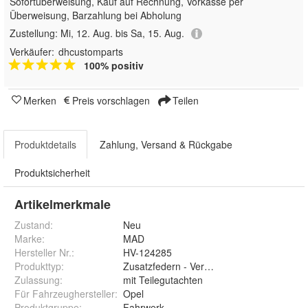
Sofortüberweisung,
Kauf auf Rechnung, Vorkasse per
Überweisung, Barzahlung bei Abholung
Zustellung:
Mi, 12. Aug. bis Sa, 15. Aug.
Verkäufer:
dhcustomparts
100% positiv
Merken
Preis vorschlagen
Teilen
Produktdetails
Zahlung, Versand & Rückgabe
Produktsicherheit
Artikelmerkmale
Zustand:
Neu
Marke:
MAD
Hersteller Nr.:
HV-124285
Produkttyp
:
Zusatzfedern - Verstärkungsfedern
Zulassung
:
mit Teilegutachten
Für Fahrzeughersteller
:
Opel
Produktgruppe
:
Fahrwerk