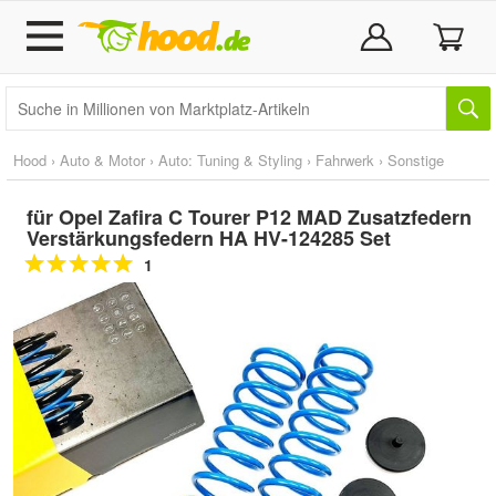
Hood
›
Auto & Motor
›
Auto: Tuning & Styling
›
Fahrwerk
›
Sonstige
für Opel Zafira C Tourer P12 MAD Zusatzfedern
Verstärkungsfedern HA HV-124285 Set
1